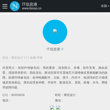
IT信息港
全国
www.itaisys.cn
IT信息港
V
职业：网页设计 LV.1
收藏
举报
内容简介：按软件维修包括：系统重装，清灰除尘，杀毒，软件安装，路由设
置，清除登录密码，系统优化，驱动安装等无需做芯片级维修或更换能解决的故
障。按硬件维修包括：各种电脑配件，主板，显卡，内存卡，电源等的芯片级维
修及更换新品。擅长处理各种硬、件软件、数据丢失、系统、病毒，木马、网络
等故障问题。
Q Q ：605034058
旺旺：网页设计
电话：
微信：