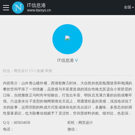
IT信息港
全国
www.itaisys.cn
IT信息港
V
职业：网页设计 LV.1
收藏
举报
内容简介：山外青山楼外楼，西湖歌舞几时休。大自然的色彩氛围使亲和饱满的
餐饮空间平添了一丝情趣，品质感与丰富度造就的混合性格尤其适合小资阶层的
口味，自然雅致正与时尚年轻吻合。打造出丰富、明快且充满力量的自助就餐环
境。六边形水分子造型的钢网萦绕在天花上，用通透轻盈的质感，浅浅地诉说了
水的故事，运用切割的构成方式形成体块化的岛台设计，多趣味、多形态的的调
性显著易识，也为取餐动线赋予了灵活性，空间里材料的粗、细对比，色彩深浅
对比，器皿陈设的拙、丽对比，预留了充分的展映余地；锈镜、帷幔、纵向规则
Q Q ：605034058
旺旺：网页设计
的条格、异域的吊顶，无不在文化格调上充分彰显小资阶层的审美趣味，营造出
电话：
微信：
散淡自由的慢生活情境。