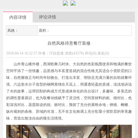
评论详情
内容详情
风格：
面积：
自然风格诗意餐厅装修
2018-04-14 16:32:57 作者：IT信息港 浏览(43578) 评论(0)
喜欢(0)
山外青山楼外楼，西湖歌舞几时休。大自然的色彩氛围使亲和饱满的餐饮
空间平添了一丝情趣，品质感与丰富度造就的混合性格尤其适合小资阶层的口
味，自然雅致正与时尚年轻吻合。打造出丰富、明快且充满力量的自助就餐环
境。六边形水分子造型的钢网萦绕在天花上，用通透轻盈的质感，浅浅地诉说
了水的故事，运用切割的构成方式形成体块化的岛台设计，多趣味、多形态的
的调性显著易识，也为取餐动线赋予了灵活性，空间里材料的粗、细对比，色
彩深浅对比，器皿陈设的拙、丽对比，预留了充分的展映余地；锈镜、帷幔、
纵向规则的条格、异域的吊顶，无不在文化格调上充分彰显小资阶层的审美趣
味，营造出散淡自由的慢生活情境。